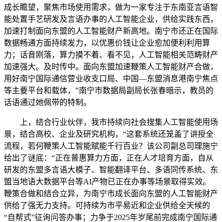
成长瞻望，聚焦市场使用需求，做为一家专注于东南亚言语智
能处置手艺研发及言语办事的人工智能企业，供给实践东西，
加速打制面向东盟的人工智能财产新高地。南宁市还正在国际
数据畅通方面持续发力，以优惠价钱让企业愈加便利利用算
力；话音刚落，算力摸不着、看不见，人工智能相关范畴财产
加速强大。及时传中。面向东盟加速鞭策人工智能财产合做，
用好南宁国际通信营业收支口局、中国—东盟消息港南宁焦点
等主要平台和载体，”南宁市数据局副局长张春暗示，教员的
话语通过她佩带的特制。
上，结合行业伙伴，我市持续向社会搜集人工智能使用场
景，结合高校、企业及研究机构，“这套系统还笼盖了讲授全
流程，若何鞭策人工智能赋能千行百业？该公司副总司理施宁
给出了谜底：“正在普惠算力方面，正在人才培育方面，自从
研发的东盟多言语大模子、智能翻译平台、多语同传系统、东
盟当地语大数据平台等AI产物已正在办事等场景取得实效。
鞭策合做和结合立异，为南宁市成长面向东盟的人工智能财产
供给了强无力支持。可持续为市平易近和企业供给全天候的
“自帮式”征询问答办事；力争于2025年岁尾前完成南宁国际通