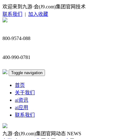
欢迎来到九游·会(J9.com)集团官网技术
联系我们
|
加入收藏
800-9574-088
400-990-0781
Toggle navigation
首页
关于我们
ai资讯
ai应用
联系我们
九游·会(J9.com)集团官网动态
NEWS