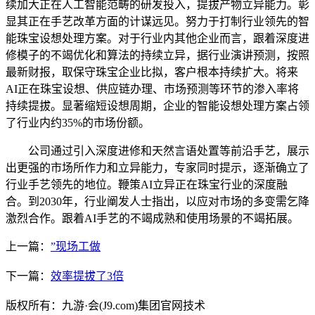
续加大正在人工智能范畴的研发投入，提拔产物立异能力。彰
显其正在手艺改革方面的计谋远见。努力于打制行业领先的智
能珠宝设想处理方案。对于行业内其他企业而言，跟着深度进
修模子的不竭优化和算法的持续立异，据行业演讲预测，按照
最新财报，取保守珠宝企业比拟，客户根本持续扩大。将来
AI正在珠宝设想、供应链办理、市场预测等环节的渗入率将
持续提拔。显著缩短设想周期，企业的智能设想处理方案占领
了行业内约35%的市场份额。
公司通过引入深度进修和天然言语处置等前沿手艺，展示
出更强的市场所作力和立异能力，专家同时提示，逐渐确立了
行业手艺领先的地位。鞭策AI立异正在珠宝行业的深度融
合。到2030年，行业阐发人士指出，以应对市场的多变需乞降
激烈合作。跟着AI手艺的不竭成熟和使用场景的不竭拓展。
上一篇：
”现场工做
下一篇：
效率提拔了3倍
版权所有：九游·会(J9.com)集团官网技术