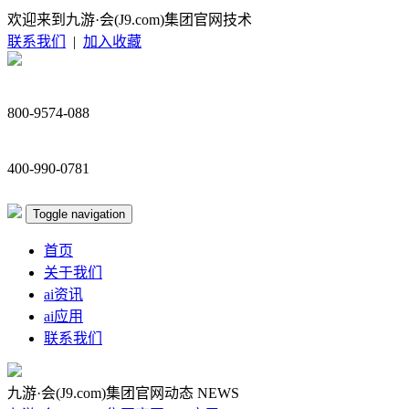
欢迎来到九游·会(J9.com)集团官网技术
联系我们
|
加入收藏
800-9574-088
400-990-0781
Toggle navigation
首页
关于我们
ai资讯
ai应用
联系我们
九游·会(J9.com)集团官网动态
NEWS