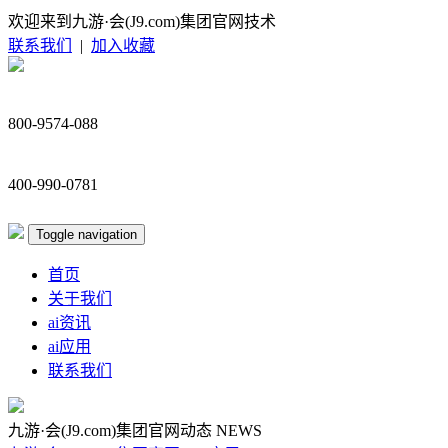
欢迎来到九游·会(J9.com)集团官网技术
联系我们
|
加入收藏
800-9574-088
400-990-0781
Toggle navigation
首页
关于我们
ai资讯
ai应用
联系我们
九游·会(J9.com)集团官网动态
NEWS