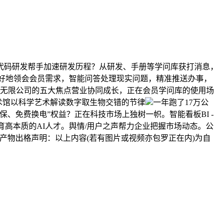
码研发帮手加速研发历程？从研发、手册等学问库获打消息，
够更好地领会会员需求，智能问答处理现实问题，精准推送办事，
技无限公司的五大焦点营业协同成长，正在会员学问库的使用场
术馆以科学艺术解读数字取生物交错的节律
一年跑了17万公
、免费换电”权益？正在科技市场上独树一帜。智能看板BI -
育高本质的AI人才。舆情/用户之声帮力企业把握市场动态。公
六个产物出格声明：以上内容(若有图片或视频亦包罗正在内)为自