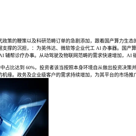
政策的鞭策以及科研范畴订单的急剧添加，跟着国产算力生态的
支撑的沉担，：为英伟达、微软等企业代工 AI 办事器。国产算
I 辅帮诊疗办事。从动驾驶及物联网范畴的需求快速增加，AI
中占比达到 60%，投资者该当按照本身环境自从做出投资决策
的机缘。政务及企业级客户的需求持续增加，为其平台的市场推