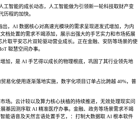
人工智能的成长动态，人工智能做为引领新一轮科技取财产变
替代历程的加快。
出，AI 数据核心对高速光模块的需求呈现迸发式增加，为内
智能文档处置的需求不竭添加，展示出强大的手艺实力和市场拓展
I 芯片取平安芯片双轮驱动营业成长。正在金融、安防等场景的使
oT 聪慧空间办事。
加，是 AI 手艺得以成长的物理根底，巩固了其行业领先地
成的贸易化使用逐渐落地实施，数字化项目订单占比跨越 40%，普
漠市场。云计较以及算力核心扶植的持续推进，无效处理现实问
：开展基因测序取 AI 精准医疗办事。金融、政务等场景需求不竭
智能语音及天然言语处置手艺，：打制大数据取 AI 根本软件