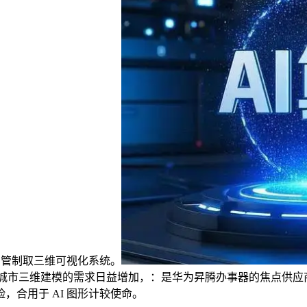
空管制取三维可视化系统。
慧城市三维建模的需求日益增加，：是华为昇腾办事器的焦点供
合用于 AI 图形计较使命。